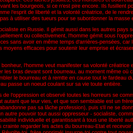
es bourgeois, si ce n'est pire encore. Ils fusillent pour
omme l'esprit de liberté et la volonté créatrice, de le ren
 pas à utiliser des tueurs pour se subordonner la masse et
aliste en Russie. Il gémit aussi dans les autres pays so
duellement ou collectivement, l'homme gémit sous l'oppres
ces sans avoir en même temps d'arrières-pensées, car l
s moyens efficaces pour soutenir leur emprise et écraser 
 au bonheur, l'homme veut manifester sa volonté créatrice 
ser les bras devant sont bourreau, au moment même où ce
rembler le bourreau et à remtte en cause tout le fardeau
u passe un noeud coulant sur sa vie toute entière.
 de l'oppression et observé toutes les horreurs se com
ut autant que leur vies, et que son semblable est un frère. 
 n'abandonne pas sa lâche profession), puis s'il ne se don
autre pouvoir tout aussi oppresseur - socialiste, commun
sabilité individuelle et garantissant à tous une liberté au
crainte regarder les actes du bourreau-Etat et recevoir s'
! Révolte-toi, frère opprimé! Insurge-toi contre tout pouvoi