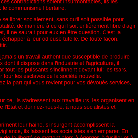
 ces contradictions soient insurmontables, ils les
e: le communisme libertaire.
e librer socialement, sans qu'il soit possible pour
alité, de manière à ce qu'il soit entièrement libre d'agir
, il ne saurait pour eux en être question. C'est la
 échapper à leur odieuse tutelle. De toute façon,
ir.
jamais un travail authentique susceptible de produire
nt il dispose dans l'industrie et l'agriculture, il
 tout les puissants s'inclinnent devant lui: les tsars,
r tour les esclaves de la société nouvelle.
dez la part qui vous revient pour vos dévoués services,
ce, ils s'adressent aux travailleurs, les organisent en
e l'Etat et donnez-nous-le, à nous socialistes et
xpriment leur haine, s'insurgent accomplissent la
igilance, ils laissent les socialistes s'en emparer. En
e la liberté se mettent alors à égorger, à fusiller et à