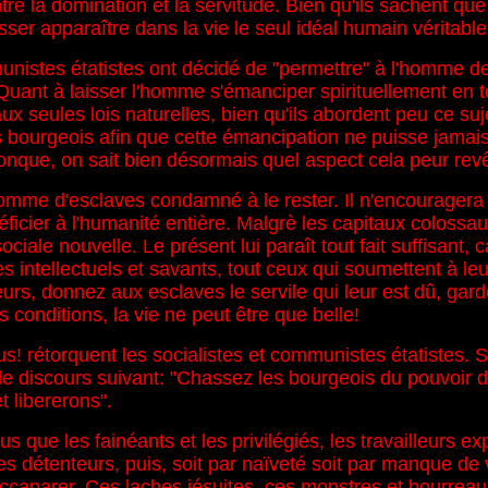
re la domination et la servitude. Bien qu'ils sachent que
sser apparaître dans la vie le seul idéal humain véritabl
istes étatistes ont décidé de "permettre" à l'homme de s
Quant à laisser l'homme s'émanciper spirituellement en tot
 seules lois naturelles, bien qu'ils abordent peu ce sujet
des bourgeois afin que cette émancipation ne puisse jamais
onque, on sait bien désormais quel aspect cela peur revêt
comme d'esclaves condamné à le rester. Il n'encouragera 
ier à l'humanité entière. Malgrè les capitaux colossaux do
le nouvelle. Le présent lui paraît tout fait suffisant, car
s intellectuels et savants, tout ceux qui soumettent à leu
eurs, donnez aux esclaves le servile qui leur est dû, gar
 conditions, la vie ne peut être que belle!
étorquent les socialistes et communistes étatistes. Sur 
nt le discours suivant: "Chassez les bourgeois du pouvoir d
 libererons".
s que les fainéants et les privilégiés, les travailleurs e
es détenteurs, puis, soit par naïveté soit par manque de v
ccaparer. Ces laches jésuites, ces monstres et bourreaux d