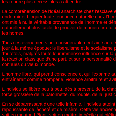
les rendre plus accessibles à attiendre.
La compréhension de l'idéal anarchiste chez l'esclave et
endormir et bloquer toute tendance naturelle chez l'homme
ont mis à nu la véritable provenance de l'homme et dém
naturellement plus facile de prouver de manière irréfutab
les homes.
Tous ces évènements ont considérablement aidé au dével
jour à la même époque: le liberalisme et le socialisme
Toutefois, malgrés toute leur immense influence sur la 
la réaction classique d'une part, et sur la personnalité 
connues du vieux monde.
L'homme libre, qui prend conscience et qui l'exprime aut
entraînerait comme tromperie, violence arbitraire et avi
L'individu se libère peu à peu, dès à présent, de la cha
force grossière de la baïonnette, du rouble, de la "justic
En se débarrassant d'une telle infamie, l'individu atteint
repoussante de lâcheté et de misère. Cette vie ancienne a
soit en mouton bêlant, soit en maître imbécile qui piétin