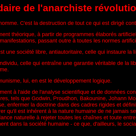
aire de l'anarchiste révolutio
 l'homme. C'est la destruction de tout ce qui est dirigé co
t théorique, à partir de programmes élaborés artificielle
manifestations, passant outre à toutes les normes artifici
 une société libre, antiautoritaire, celle qui instaure la l
individu, celle qui entraîne une garantie véritable de la li
sme.
unisme, lui, en est le développement logique.
nt à l'aide de l'analyse scientifique et de données con
taires, tels que Godwin, Proudhon, Bakounine, Johann Mo
, enfermer la doctrine dans des cadres rigides et définit
ntrer qu'il est inhérent à la nature humaine de ne jamais
ance naturelle à rejeter toutes les chaînes et toute entr
ent dans la société humaine - ce que, d'ailleurs, le soci