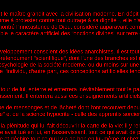
 le maître grandit avec la civilisation moderne. En dépit 
 à protester contre tout outrage à sa dignité -, elle n'a 
ontré l'innexistence de Dieu, considéré auparavant comme
le le caractère artificiel des "onctions divines" sur terre
oppement conscient des idées anarchistes. Il est tout au
 prétendument "scientifique", dont l'une des branches e
psychologie de la société moderne, ou du moins sur une g
de l'individu, d'autre part, ces conceptions artificielles 
our de lui, enterre et enterrera inévitablement tout le p
lissement. Il enterrera aussi ces enseignements artificiel
pe de mensonges et de lâcheté dont l'ont recouvert depuis
e" et de la science hypocrite - celle des apprentis sorcier
 la plénitude qui lui fait découvrir la carte de la vie: il 
vait tué en lui, en l'asservissant, tout ce qui avait de p
e et déchire tout ce qu'il y a de bon en lui-même et chez 