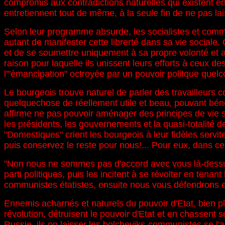
compromis aux contradictions naturelles qui existent ent
entretiennent tout de même, à la seule fin de ne pas lai
Selon leur programme absurde, les socialistes et commun
autant de manifester cette librerté dans sa vie sociale. 
et de se soumettre uniquement à sa propre volonté et aux
raison pour laquelle ils unissent leurs efforts à ceux 
l'"émancipation" octroyée par un pouvoir politque quelc
Le bourgeois trouve naturel de parler des travailleurs 
quelquechose de réellement utile et beau, pouvant bénéfic
affirme ne pas pouvoir aménager des principes de vie socia
les présidents, les gouvernements et la quasi-totalité de
"Domestiques" crient les bourgeois à leur fidèles servit
puis conservez le reste pour nous!... Pour eux, dans ces
"Non nous ne sommes pas d'accord avec vous là-dessus! r
parti politiques, puis les incitent à se révolter en tena
communistes étatistes, ensuite nous vous défendrons et
Ennemis acharnés et naturels du pouvoir d'Etat, bien plu
révolution, détruisent le pouvoir d'Etat et en chassent s
Russie, ils on laisser les bolcheviks-communistes se l'a