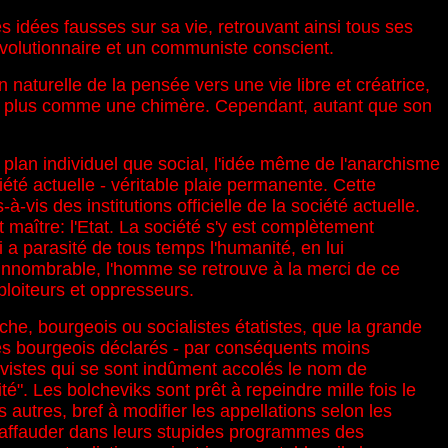
es idées fausses sur sa vie, retrouvant ainsi tous ses
révolutionnaire et un communiste conscient.
aturelle de la pensée vers une vie libre et créatrice,
raît plus comme une chimère. Cependant, autant que son
plan individuel que social, l'idée même de l'anarchisme
ciété actuelle - véritable plaie permanente. Cette
-vis des institutions officielle de la société actuelle.
t maître: l'Etat. La société s'y est complètement
 a parasité de tous temps l'humanité, en lui
e innombrable, l'homme se retrouve à la merci de ce
ploiteurs et oppresseurs.
che, bourgeois ou socialistes étatistes, que la grande
des bourgeois déclarés - par conséquents moins
ctivistes qui se sont indûment accolés le nom de
é". Les bolcheviks sont prêt à repeindre mille fois le
autres, bref à modifier les appellations selon les
chaffauder dans leurs stupides programmes des