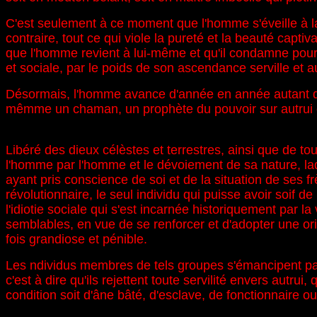
C'est seulement à ce moment que l'homme s'éveille à la l
contraire, tout ce qui viole la pureté et la beauté captiv
que l'homme revient à lui-même et qu'il condamne pour t
et sociale, par le poids de son ascendance serville et 
Désormais, l'homme avance d'année en année autant qu'il
mêmme un chaman, un prophète du pouvoir sur autrui et 
Libéré des dieux célèstes et terrestres, ainsi que de to
l'homme par l'homme et le dévoiement de sa nature, laqu
ayant pris conscience de soi et de la situation de ses f
révolutionnaire, le seul individu qui puisse avoir soif de
l'idiotie sociale qui s'est incarnée historiquement par l
semblables, en vue de se renforcer et d'adopter une o
fois grandiose et pénible.
Les ndividus membres de tels groupes s'émancipent par
c'est à dire qu'ils rejettent toute servilité envers autrui
condition soit d'âne bâté, d'esclave, de fonctionnaire 