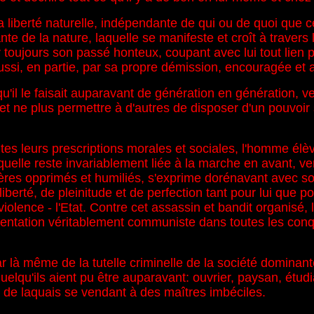
iberté naturelle, indépendante de qui ou de quoi que ce s
ante de la nature, laquelle se manifeste et croît à travers 
oujours son passé honteux, coupant avec lui tout lien ps
aussi, en partie, par sa propre démission, encouragée et
 le faisait auparavant de génération en génération, vers
ne plus permettre à d'autres de disposer d'un pouvoir s
utes leurs prescriptions morales et sociales, l'homme élèv
elle reste invariablement liée à la marche en avant, ver
rères opprimés et humiliés, s'exprime dorénavant avec son
 liberté, de pleinitude et de perfection tant pour lui que 
a violence - l'Etat. Contre cet assassin et bandit organisé
rientation véritablement communiste dans toutes les con
 là même de la tutelle criminelle de la société dominan
, quelqu'ils aient pu être auparavant: ouvrier, paysan, étudi
ou de laquais se vendant à des maîtres imbéciles.