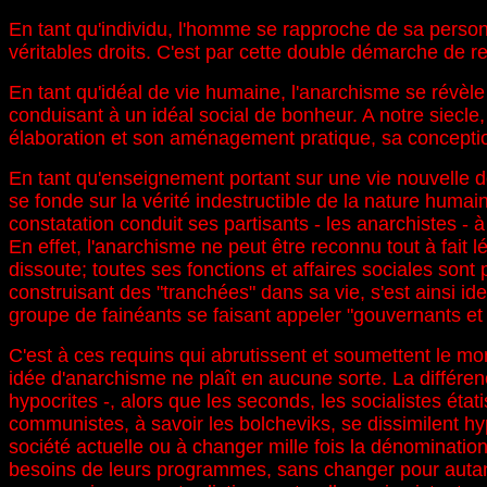
En tant qu'individu, l'homme se rapproche de sa personna
véritables droits. C'est par cette double démarche de re
En tant qu'idéal de vie humaine, l'anarchisme se révèl
conduisant à un idéal social de bonheur. A notre siecl
élaboration et son aménagement pratique, sa conceptio
En tant qu'enseignement portant sur une vie nouvelle d
se fonde sur la vérité indestructible de la nature humain
constatation conduit ses partisants - les anarchistes - à 
En effet, l'anarchisme ne peut être reconnu tout à fait 
dissoute; toutes ses fonctions et affaires sociales son
construisant des "tranchées" dans sa vie, s'est ainsi id
groupe de fainéants se faisant appeler "gouvernants et m
C'est à ces requins qui abrutissent et soumettent le mo
idée d'anarchisme ne plaît en aucune sorte. La différe
hypocrites -, alors que les seconds, les socialistes éta
communistes, à savoir les bolcheviks, se dissimilent hypo
société actuelle ou à changer mille fois la dénominatio
besoins de leurs programmes, sans changer pour autant 