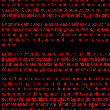
écraser les gens, même désarmés, tout comme auparavant l
ou collectif, dans le but d'anéantir pour toujours en l'h
scélérats installés à la place du trône déchu, n'hésitant
L'homme gémit sous le poids des chaînes du pouvoir soci
bien sous celui de la seule bourgeoisie. Partout, indivi
économiques. Peu de gens s'intéressent à ses souffran
spirituellement et physiquement: ils disposent de grand
chemin.
Brûlant de défendre ses droits à la vie, à la liberté et
incertaine de son combat, il a parfois tendance à bais
qu'un seul de ses regards audacieux suffirait à faire t
souvent fermer les yeux au moment même où le bourrea
Seul, l'homme qui a réussi à se débarasser des chaînes
sa liberté et celle de son semblable sont inviolables, to
exterminer tout exploiteur et tout bourreau (si celui-ci
contemporaine de remplacer le pouvoir bourgeois par un 
société réellement libre, organisée à partir de la respon
homme là est un anarchiste révolutionnaire. il peut sans 
l'occasion en déclarant: "Non, il ne saurait en être ainsi