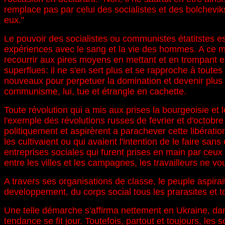
remplace pas par celui des socialistes et des bolchevi
eux."
Le pouvoir des socialistes ou communistes étatitstes est 
expériences avec le sang et la vie des hommes. A ce mom
recourrir aux pires moyens en mettant et en trompant
superflues: il ne s'en sert plus et se rapproche à toutes
nouveaux pour perpetuer la domination et devenir plus l
communisme, lui, tue et étrangle en cachette.
Toute révolution qui a mis aux prises la bourgeoisie et l
l'exemple des révolutions russes de fevrier et d'octo
politiquement et aspirèrent a parachever cette libératio
les cultivaient ou qui avaient l'intention de le faire sans
entreprises sociales qui furent prises en main par ceux q
entre les villes et les campagnes, les travailleurs ne
A travers ses organisations de classe, le peuple aspira
developpement, du corps social tous les prarasites et to
Une telle démarche s'affirma nettement en Ukraine, dan
tendance se fit jour. Toutefois, partout et toujours, le