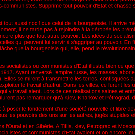
ks-communistes. Supprime tout pouvoir d'Etat et chasse s
tout aussi nocif que celui de la bourgeoisie. Il arrive mêm
ent, il ne tarde pas à rejoindre à la dérobée les prémic
 encore plus que tout autre pouvoir. Les idées du soci
 celles qui peuvent lui servir à s'aggriper au pouvoir. En
âche que la bourgeoisie qui, elle, pend le révolutionnai
es socialistes ou communistes d'Etat illustre bien ce que je
bre 1917. Ayant renversé l'empire russe, les masses lab
n. Elles se mirent à transmettre les terres, confisquées a
 exploiter le travail d'autrui. Dans les villes, ce furent le
ui y travaillaient. Lors de ces réalisations saines et ent
 voulurent pas remarquer qu'à Kiev, Kharkov et Pétrogra
it à poser le fondement d'une société nouvelle et libre d
us les pouvoirs des uns sur les autres, jugés stupides et 
s l'Oural et en Sibérie. A Tiflis, kiev, Petrograd et Mo
s socialistes et communistes d'Etat avaient et on encore l