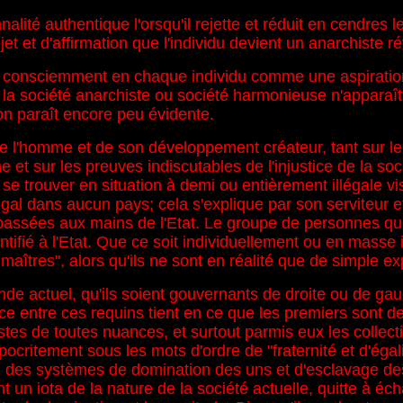
lité authentique l'orsqu'il rejette et réduit en cendres l
jet et d'affirmation que l'individu devient un anarchiste 
e consciemment en chaque individu comme une aspiration n
e, la société anarchiste ou société harmonieuse n'appa
n paraît encore peu évidente.
e l'homme et de son développement créateur, tant sur le 
e et sur les preuves indiscutables de l'injustice de la so
se trouver en situation à demi ou entièrement illégale vis-à
légal dans aucun pays; cela s'explique par son serviteur e
t passées aux mains de l'Etat. Le groupe de personnes qui
entifié à l'Etat. Que ce soit individuellement ou en mass
aîtres", alors qu'ils ne sont en réalité que de simple ex
nde actuel, qu'ils soient gouvernants de droite ou de gau
nce entre ces requins tient en ce que les premiers sont 
tistes de toutes nuances, et surtout parmis eux les colle
critement sous les mots d'ordre de "fraternité et d'égalit
n des systèmes de domination des uns et d'esclavage des 
un iota de la nature de la société actuelle, quitte à é