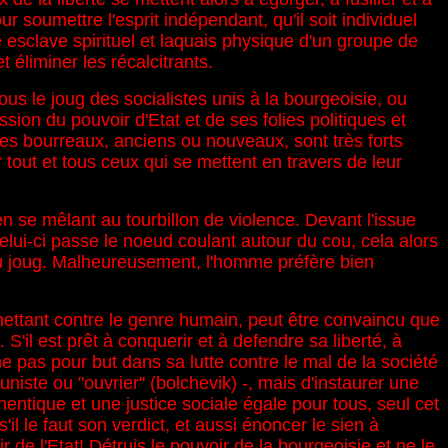
 soumettre l'esprit indépendant, qu'il soit individuel
dre esclave spirituel et laquais physique d'un groupe de
 éliminer les récalcitrants.
us le joug des socialistes unis à la bourgeoisie, ou
sion du pouvoir d'Etat et de ses folies politiques et
es bourreaux, anciens ou nouveaux, sont très forts
tout et tous ceux qui se mettent en travers de leur
en se mêlant au tourbillon de violence. Devant l'issue
lui-ci passe le noeud coulant autour du cou, cela alors
 du joug. Malheureusement, l'homme préfère bien
mettant contre le genre humain, peut être convaincu que
S'il est prêt à conquerir et à defendre sa liberté, à
ne pas pour but dans sa lutte contre le mal de la société
iste ou "ouvrier" (bolchevik) -, mais d'instaurer une
thentique et une justice sociale égale pour tous, seul cet
il le faut son verdict, et aussi énoncer le sien à
r de l'Etat! Détruis le pouvoir de la bourgeoisie et ne le