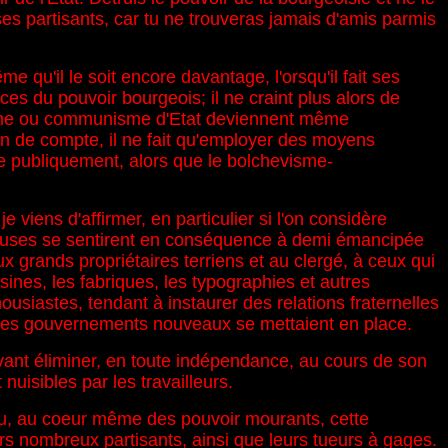
es partisants, car tu ne trouveras jamais d'amis parmis
e qu'il le soit encore davantage, l'orsqu'il fait ses
es du pouvoir bourgeois; il ne craint plus alors de
alisme ou communisme d'Etat deviennent même
 fin de compte, il ne fait qu'employer des moyens
re publiquement, alors que le bolchevisme-
 viens d'affirmer, en particulier si l'on considère
orieuses se sentirent en conséquence à demi émancipée
ux grands propriétaires terriens et au clergé, à ceux qui
s usines, les fabriques, les typographies et autres
housiastes, tendant à instaurer des relations fraternelles
d, des gouvernements nouveaux se mettaient en place.
evant éliminer, en toute indépendance, au cours de son
nuisibles par les travailleurs.
scou, au coeur même des pouvoir mourants, cette
eurs nombreux partisants, ainsi que leurs tueurs à gages.