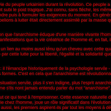
a vie du peuple urkainien durant la révolution. Ce peuple a
t subi le poid tragique. J'ai connu, sans fléchir, les mêm
re puis à formuler les exigences du moment. En général, 
lions à lutter était directement assimilé par la masse qu
tion que l'anarchisme éduque d'une manière vivante l'ho
anifestations que la vie créatrice de l'homme et, en fait, i
 un lien au moins aussi ténu qu'un cheveu avec cette qualifi
e par cette lutte pour la liberté, l'égalité et la solidarité
l l'émancipe historiquement de la psychologie servile - ac
 formes. C'est en cela que l'anarchisme est révolutionna
uation servile, plus il s'en indigne, plus l'esprit anarchist
s'ils nont jamais entendu parler du mot "anarchisme".
ut ce qui tend à l'emprisonner. Cette essence naturelle
 vie chez l'homme, joue un rôle significatif dans l'évolut
ssi, les premiers aspirent-ils par tout les moyens à déf