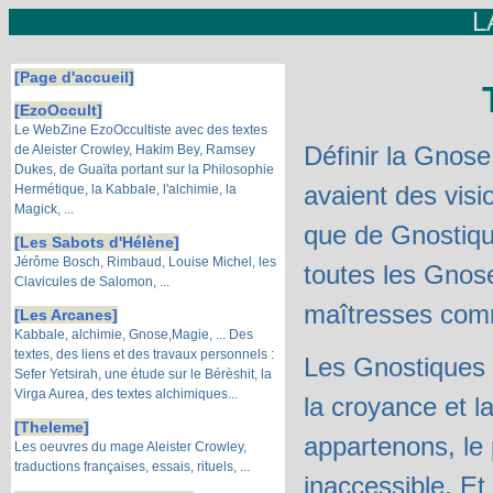
L
[Page d'accueil]
[EzoOccult]
Le WebZine EzoOccultiste avec des textes
Définir la Gnose.
de Aleister Crowley, Hakim Bey, Ramsey
Dukes, de Guaïta portant sur la Philosophie
avaient des visi
Hermétique, la Kabbale, l'alchimie, la
Magick, ...
que de Gnostiqu
[Les Sabots d'Hélène]
Jérôme Bosch, Rimbaud, Louise Michel, les
toutes les Gnose
Clavicules de Salomon, ...
maîtresses com
[Les Arcanes]
Kabbale, alchimie, Gnose,Magie, ... Des
textes, des liens et des travaux personnels :
Les Gnostiques 
Sefer Yetsirah, une étude sur le Bérèshit, la
Virga Aurea, des textes alchimiques...
la croyance et l
[Theleme]
appartenons, le
Les oeuvres du mage Aleister Crowley,
traductions françaises, essais, rituels, ...
inaccessible. Et