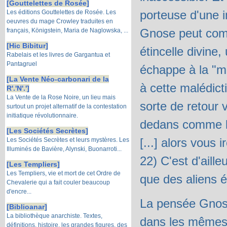
[Gouttelettes de Rosée]
porteuse d'une i
Les éditions Gouttelettes de Rosée. Les
oeuvres du mage Crowley traduites en
Gnose peut comba
français, Königstein, Maria de Naglowska, ...
[Hic Bibitur]
étincelle divine
Rabelais et les livres de Gargantua et
Pantagruel
échappe à la "m
[La Vente Néo-carbonari de la
à cette malédict
R'.'N'.']
La Vente de la Rose Noire, un lieu mais
sorte de retour 
surtout un projet alternatif de la contestation
initiatique révolutionnaire.
dedans comme le
[Les Sociétés Secrètes]
[...] alors vous
Les Sociétés Secrètes et leurs mystères. Les
Illuminés de Bavière, Alynski, Buonarroti...
22) C'est d'aill
[Les Templiers]
Les Templiers, vie et mort de cet Ordre de
que des aliens 
Chevalerie qui a fait couler beaucoup
d'encre...
La pensée Gnost
[Biblioanar]
La bibliothèque anarchiste. Textes,
dans les mêmes 
définitions, histoire, les grandes figures, des